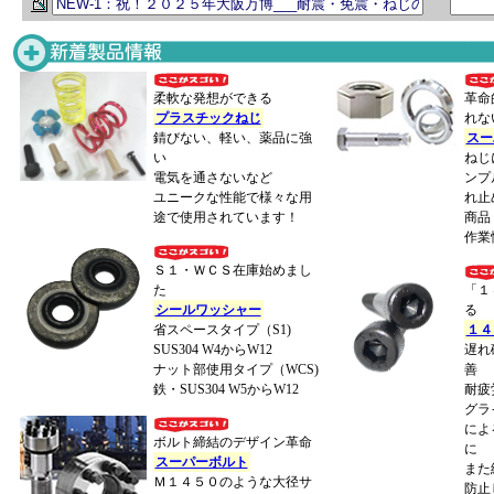
柔軟な発想ができる
革命
プラスチックねじ
れな
錆びない、軽い、薬品に強
スー
い
ねじ
電気を通さないなど
ンプ
ユニークな性能で様々な用
れ止
途で使用されています！
商品
作業
Ｓ１・ＷＣＳ在庫始めまし
た
「１
シールワッシャー
る
省スペースタイプ（S1)
１４
SUS304 W4からW12
遅れ
ナット部使用タイプ（WCS)
善
鉄・SUS304 W5からW12
耐疲
グラ
によ
ボルト締結のデザイン革命
に
スーパーボルト
また
Ｍ１４５０のような 大径サ
防止