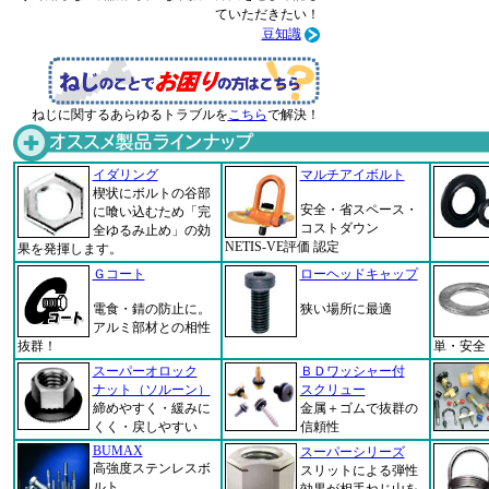
ていただきたい！
豆知識
ねじに関するあらゆるトラブルを
こちら
で解決！
イダリング
マルチアイボルト
楔状にボルトの谷部
安全・省スペース・
に喰い込むため「完
コストダウン
全ゆるみ止め」の効
NETIS-VE評価 認定
果を発揮します。
Ｇコート
ローヘッドキャップ
電食・錆の防止に。
狭い場所に最適
アルミ部材との相性
抜群！
単・安全
スーパーオロック
ＢＤワッシャー付
ナット（ソルーン）
スクリュー
締めやすく・緩みに
金属＋ゴムで抜群の
くく・戻しやすい
信頼性
BUMAX
スーパーシリーズ
高強度ステンレスボ
スリットによる弾性
ルト
効果が相手ねじ山を