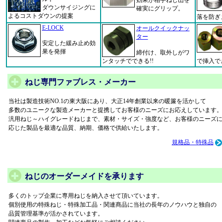
ダウンサイジングに
確実にグリップ。
よるコストダウンの提案
落を防ぎ
E-LOCK
オールクイックナッ
ター
安定した緩み止め効
果を発揮
締付け、取外しがワ
ンタッチでできる!!
で挿入で
ねじ専門ファブレス・メーカー
当社は製造技術NO.1の東大阪にあり、大正14年創業以来の暖簾を活かして
多数のユニークな製造メーカーと提携してお客様のニーズにお応えしています
汎用ねじ～ハイグレードねじまで、素材・サイズ・強度など、お客様のニーズ
応じた製品を最適な品質、納期、価格で供給いたします。
規格品・特殊品
ねじのオーダーメイドを承ります
多くのトップ企業に専用ねじを納入させて頂いています。
個別使用の特殊ねじ・特殊加工品・関連商品に当社の長年のノウハウと独自の
品質管理基準が活かされています。