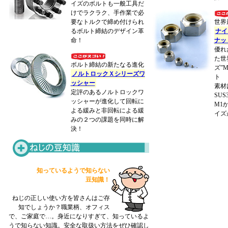
イズのボルトも一般工具だ
けで ラクラク、手作業で 必
要なトルクで締め付けられ
世界
る ボルト締結のデザイン革
ナイ
命！
ナッ
優れ
た世
ボルト締結の新たなる進化
ズ”M
ノルトロックＸシリーズワ
ト
ッシャー
素材
定評のあるノルトロックワ
SU
ッシャーが進化して回転に
M1
よる緩みと非回転による緩
イズ
みの２つの課題を同時に解
決！
知っているようで知らない
豆知識！
ねじの正しい使い方を皆さんはご存
知でしょうか？職業柄、オフィス
で、ご家庭で…。身近になりすぎて、知っているよ
うで知らない知識。安全な取扱い方法をぜひ確認し