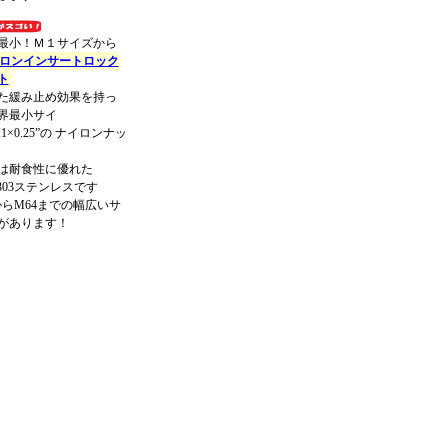
最小！Ｍ１サイズから
ロンインサートロック
ト
た緩み止め効果を持っ
界最小サイ
1×0.25”の ナイロンナッ
は耐食性に優れた
S303ステンレスです
からM64までの幅広いサ
があります！