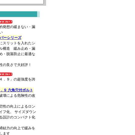
的発想の緩まない・漏
い
パーシリーズ
にスリットを入れたシ
ル構造 緩み止め・漏
め・脱落防止に最適な
性の良さで大好評！
４．９」の超強度を誇
．９ 六角穴付ボルト
破壊による危険性の改
労性の向上によるロン
イフ化、 サイズダウン
る設計のコンパクト化
締結力の向上で緩みを
します