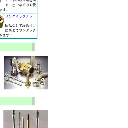
ぐことでゆるみや脱
ます。
サンクイックナット
回転なしで締め付け
箇所までワンタッチ
きます！
。
に